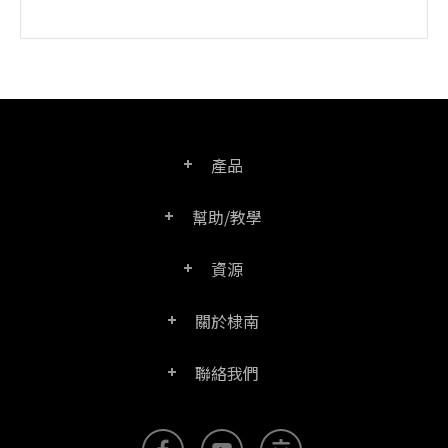
產品
幫助/教學
PDF文電通專業版
資源
常見問題
PDF文電通轉換器
關於棣南
產品/授權比較表
聯絡客服
PDF文電通伺服器版
聯絡我們
公司介紹
產品文件
PDFhome教學網
PDF文電通閱讀器
聯絡銷售
官方部落格