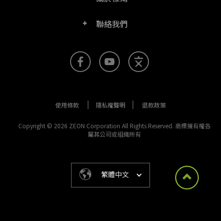
產品/授權比較表
聯絡客服
PDF文電通伺服器版
聯絡我們
公司介紹
產品文件
PDFhome教學網
PDF文電通閱讀器
聯絡銷售
官方部落格
SDK資源 (伺服器版適用)
使用手冊
Right PDF Reader (行動版)
客服支援
媒體報導
舊版軟體下載
企業用戶架設指南
文電通PDF SDK
使用條款
隱私權聲明
退款政策
更多聯絡方式
成功案例
版本發佈訊息
PDF文電通線上版
Copyright © 2026 ZEON Corporation All Rights Reserved. 商標擁有權各
屬其公司或組織所有
法律文件