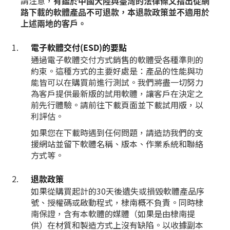
請注意，
有鑑於中國大陸與臺灣的法律條文指出從網
路下載的軟體產品不可退款，本退款政策並不適用於
上述兩地的客戶。
電子軟體交付(ESD)的要點
通過電子軟體交付方式銷售的軟體受各種準則的
約束。這種方式的主要好處是：產品的性能與功
能皆可以在購買前進行測試。我們將盡一切努力
為客戶提供最新版的試用軟體，讓客戶在決定之
前先行體驗。請前往下載頁面並下載試用版，以
利評估。
如果您在下載時遇到任何問題，請造訪我們的支
援網站並留下軟體名稱、版本、作業系統和聯絡
方式等。
退款政策
如果從購買起計的30天後遺失或損毀軟體產品序
號、授權碼或啟動程式，棣南概不負責。同時棣
南保證，含有本軟體的媒體（如果是由棣南提
供）在材質和製造方式上沒有缺陷。以收據副本