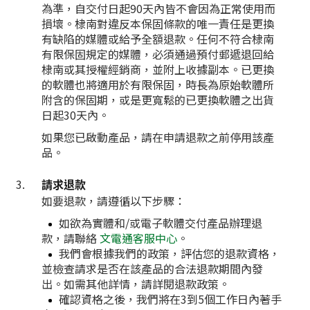
為準，自交付日起90天內皆不會因為正常使用而
損壞。棣南對違反本保固條款的唯一責任是更換
有缺陷的媒體或給予全額退款。任何不符合棣南
有限保固規定的媒體，必須通過預付郵遞退回給
棣南或其授權經銷商，並附上收據副本。已更換
的軟體也將適用於有限保固，時長為原始軟體所
附含的保固期，或是更寬鬆的已更換軟體之出貨
日起30天內。
如果您已啟動產品，請在申請退款之前停用該產
品。
請求退款
如要退款，請遵循以下步驟：
如欲為實體和/或電子軟體交付產品辦理退
款，請聯絡
文電通客服中心
。
我們會根據我們的政策，評估您的退款資格，
並檢查請求是否在該產品的合法退款期間內發
出。如需其他詳情，請詳閱退款政策。
確認資格之後，我們將在3到5個工作日內著手