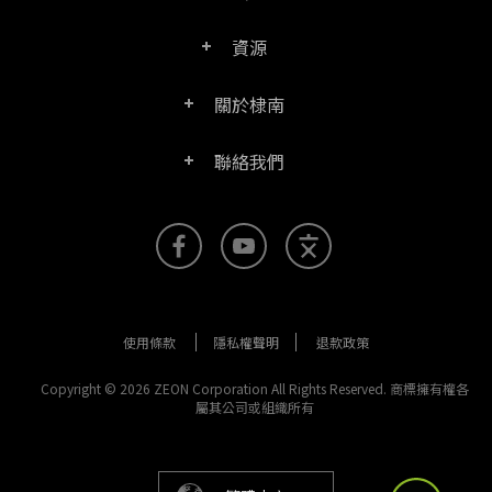
PDF文電通專業版
資源
常見問題
PDF文電通轉換器
關於棣南
產品/授權比較表
聯絡客服
PDF文電通伺服器版
聯絡我們
公司介紹
產品文件
PDFhome教學網
PDF文電通閱讀器
聯絡銷售
官方部落格
SDK資源 (伺服器版適用)
使用手冊
Right PDF Reader (行動版)
客服支援
媒體報導
舊版軟體下載
企業用戶架設指南
文電通PDF SDK
使用條款
隱私權聲明
退款政策
更多聯絡方式
成功案例
版本發佈訊息
PDF文電通線上版
Copyright © 2026 ZEON Corporation All Rights Reserved. 商標擁有權各
屬其公司或組織所有
法律文件