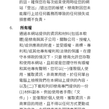
的話，確保您在每次結束使用時從您的網
站「登出」/退出您的帳號。棣南對因您未
能履行上述任何義務而導致的任何損失或
損害概不負責。
所有權
通過本網站提供的資訊和材料(包括本軟
體)是棣南與其子公司、關聯公司、授權人
和/或供應商的財產，並受版權、商標、專
利和/或其他專有權利和法律的保護。在遵
守本條款的情況下，只要 棣南允許您存取
和使用本網站，且前提是您遵守所有版權
和其他專有聲明，您可以(一)僅限個人使
用、獲取資訊、非商業用途，於任何單台
電腦上檢視我們在本網站上提供的內容，
以及(二)下載和列印棣南專門提供的一份
(1)材料副本，例如使用者手冊(「文
件」)，並僅限於個人使用、獲取資訊、非
商業目的用途，且不得以任何方式更動或