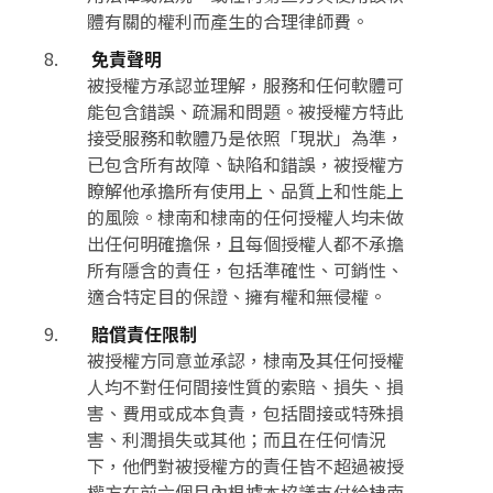
體有關的權利而產生的合理律師費。
免責聲明
被授權方承認並理解，服務和任何軟體可
能包含錯誤、疏漏和問題。被授權方特此
接受服務和軟體乃是依照「現狀」為準，
已包含所有故障、缺陷和錯誤，被授權方
瞭解他承擔所有使用上、品質上和性能上
的風險。棣南和棣南的任何授權人均未做
出任何明確擔保，且每個授權人都不承擔
所有隱含的責任，包括準確性、可銷性、
適合特定目的保證、擁有權和無侵權。
賠償責任限制
被授權方同意並承認，棣南及其任何授權
人均不對任何間接性質的索賠、損失、損
害、費用或成本負責，包括間接或特殊損
害、利潤損失或其他；而且在任何情況
下，他們對被授權方的責任皆不超過被授
權方在前六個月內根據本協議支付給棣南