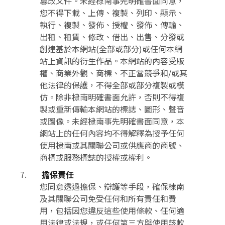
篡改文件。未經棣南事先明確書面同意，
您不得下載、上傳、複製、列印、顯示、
執行、複製、發佈、授權、發佈、傳輸、
出租、租賃、修改、借出、出售、分發或
創建基於本網站(全部或部分)或任何本網
站上資訊的衍生作品。本網站的內容受版
權、商業外觀、商標、不正當競爭和/或其
他法律的保護，不得全部或部分複製或模
仿。除非棣南明確書面允許，否則不得複
製或重新傳輸本網站的標誌、圖形、聲音
或圖像。未經棣南事先明確書面同意，本
網站上的任何內容均不得解釋為授予任何
使用棣南或其關聯公司或供應商的商號、
商標或服務標誌的授權或權利。
擔保責任
您同意透過擔保、辯護等手段，確保棣南
及其關聯公司免受任何和所有責任和費
用，包括因您違反這些使用條款、任何適
用法律或法規，或任何第三方與使用該軟