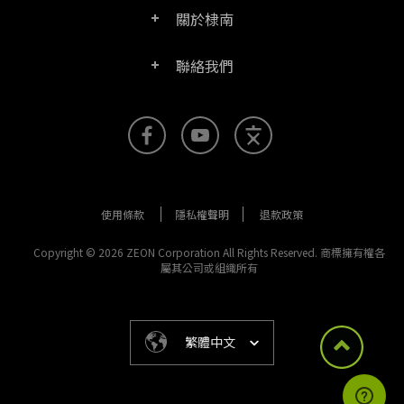
關於棣南
產品/授權比較表
聯絡客服
PDF文電通伺服器版
聯絡我們
公司介紹
產品文件
PDFhome教學網
PDF文電通閱讀器
聯絡銷售
官方部落格
SDK資源 (伺服器版適用)
使用手冊
Right PDF Reader (行動版)
客服支援
媒體報導
舊版軟體下載
企業用戶架設指南
文電通PDF SDK
使用條款
隱私權聲明
退款政策
更多聯絡方式
成功案例
版本發佈訊息
PDF文電通線上版
Copyright © 2026 ZEON Corporation All Rights Reserved. 商標擁有權各
屬其公司或組織所有
法律文件