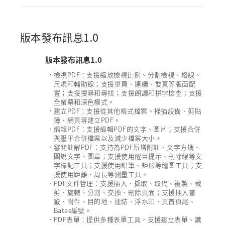
版本發布訊息1.0
版本發布訊息1.0
檢視PDF：支援縮放檢視比例、分割檢視、格線、
•
尺規和輔助線；支援單頁、連續、雙頁等版面配
置；支援搜尋和尋找；支援朗讀和拼字檢查；支援
全螢幕和深色模式。
建立PDF：支援從其他格式檔案、掃描設備、剪貼
•
簿、網頁等建立PDF。
編輯PDF：支援編輯PDF的文字、圖片；支援合併
•
與壓平合併檔案以及減少檔案大小。
審閱註解PDF：支持為PDF新增附註、文字方塊、
•
圖說文字、圖章；支援使用醒目提示、刪除線等文
字標記工具；支援使用鉛筆、矩形等繪圖工具；支
援使用距離、周長等測量工具。
PDF文件管理：支援插入、擷取、取代、複製、裁
•
剪、旋轉、分割、交換、刪除頁面；支援插入書
籤、附件、目的地、連結、浮水印、頁首頁尾、
Bates編號。
PDF表單：提供多種表單工具，支援建立表單、識
•