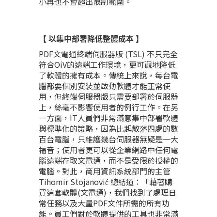
小再也不會超出限制範圍。
【 以集中部署降低整體成本 】
PDF文電通終端伺服器版 (TSL) 不只完全
符合OiV的遠端工作環境，更可觀地降低
了軟體的擁有成本。傳統上來說，每台電
腦都要個別安裝並啟動軟體才能正常使
用，但終端伺服器版只需要部署於伺服器
上，絲毫不影響使用者的例行工作。在另
一方面，IT人員們非常滿意集中部署軟體
與標準化的策略，因為比起散落四處的數
百台電腦，只維護幾台伺服器無疑是一大
福音；使用者更可以從企業網路中任何電
腦遠端存取文電通，而不是受限於授權的
電腦。對此，商用資訊系統部門的主管
Tihomir Stojanović 總結道：「藉著購
買這套軟體(文電通)，我們找到了處理日
常任務以及大量PDF文件所需的所有功
能。員工們對於軟體提供的工具也非常滿