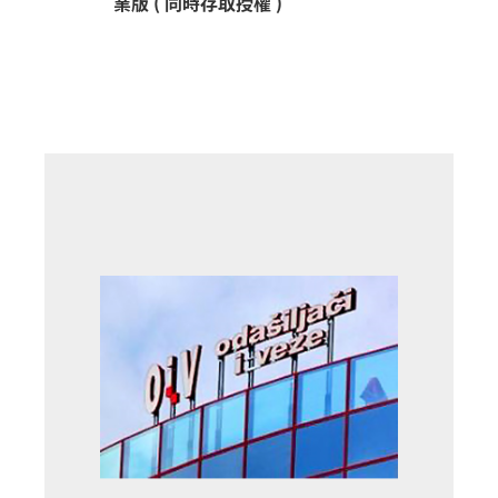
業版 ( 同時存取授權 )