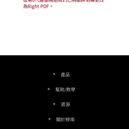
為Right PDF。
產品
幫助/教學
PDF文電通專業版
資源
常見問題
PDF文電通轉換器
關於棣南
產品/授權比較表
聯絡客服
PDF文電通伺服器版