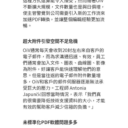
這種方式還算能令人接受；然而隨著OiV
不斷擴大規模，文件數量也是與日俱增，
使主管警覺到公司需要引入新的工作流來
加速PDF轉換，並讓整個編輯經驗更加流
暢。
超大附件引發空間不足危機
OiV通常每天會收到20封左右來自客戶的
電子郵件，而為求溝通迅速、有效，員工
們通常會加入文件、圖表、曲線圖、影像
為附件，好讓客戶能快速理解他們的意
思。但是當往返的電子郵件附件數量增
多，OiV和客戶的郵件伺服器逐漸無法承
受巨大的壓力。工程師 Antonia
Japunčić回想當時情況，表示「我們真
的很需要降低技術支援資料的大小，才能
有效的幫助客戶減少信箱的負擔。」
未標準化PDF軟體問題多多