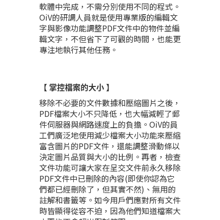
軟體中完成，不需分別使用不同的程式。
OiV的研調人員就是使用專業版的編輯文
字與影像功能調整PDF文件中的物件並編
輯文字，不但省下了可觀的時間，也能更
專注地執行其他任務。
【 掌控檔案的大小 】
移除不必要的文件數據和壓縮圖片之後，
PDF檔案大小不只降低，也大幅減輕了郵
件伺服器與網路速度上的負擔。OiV的員
工們廣泛地使用減少檔案大小功能來壓縮
富含圖片的PDF文件，還能調整滑動條以
決定圖片品質與大小的比例。再者，檢查
文件功能可讓大家在呈交文件前永久移除
PDF文件中已刪除的內容(即使你認為它
們都已經刪除了，但其實不然)、無用的
註解和書籤等。如今用戶們應對所有文件
時皆顯得從容不迫，因為他們知道檔案大