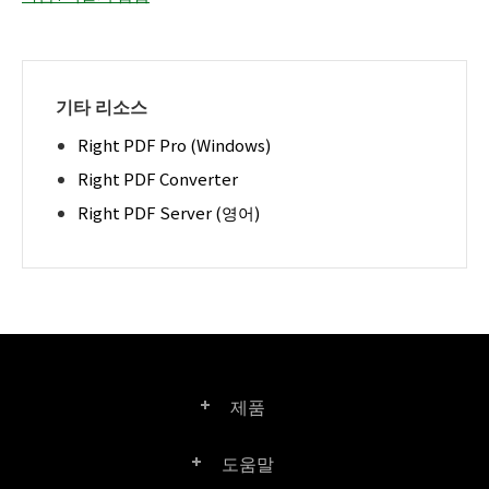
기타 리소스
Right PDF Pro (Windows)
Right PDF Converter
Right PDF Server (영어)
제품
도움말
Right PDF Pro