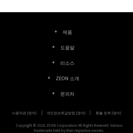
제품
도움말
Right PDF Pro
리소스
FAQ
Right PDF Converter
ZEON 소개
제품/라이선스 비교
고객 센터
Right PDF Server
문의처
회사 소개
제품 문서/백서
사용자 매뉴얼
Right PDF Reader
사용약관 (영어)
개인정보취급방침 (영어)
구매 문의
환불 정책 (영어)
미디어 보도
SDK 리소스 (Right PDF Server 용)
엔터프라이즈 배포 가이드
Right PDF Reader (Mobile)
Copyright © 2026 ZEON Corporation All Rights Reserved. Various
고객 센터
trademarks held by their respective owners.
고객성공사례