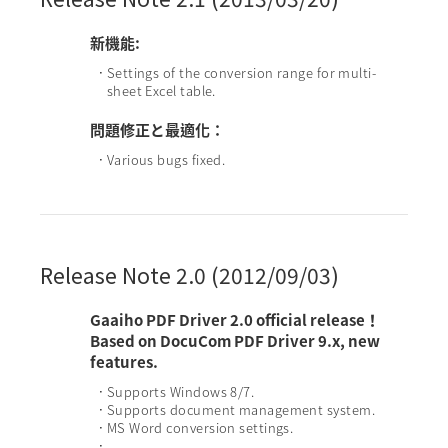
新機能:
Settings of the conversion range for multi-
•
sheet Excel table.
問題修正と最適化：
Various bugs fixed.
•
Release Note 2.0 (2012/09/03)
Gaaiho PDF Driver 2.0 official release！
Based on DocuCom PDF Driver 9.x, new
features.
Supports Windows 8/7.
•
Supports document management system.
•
MS Word conversion settings.
•
•