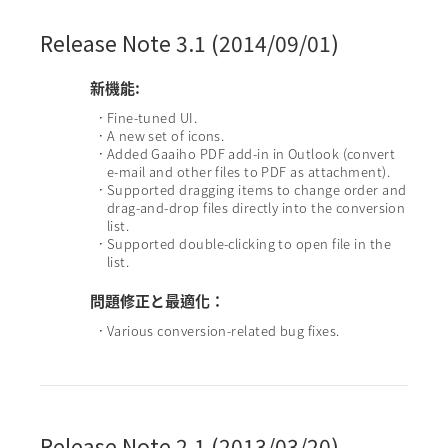
Release Note 3.1 (2014/09/01)
新機能:
Fine-tuned UI.
•
A new set of icons.
•
Added Gaaiho PDF add-in in Outlook (convert
•
e-mail and other files to PDF as attachment).
Supported dragging items to change order and
•
drag-and-drop files directly into the conversion
list.
Supported double-clicking to open file in the
•
list.
問題修正と最適化：
Various conversion-related bug fixes.
•
Release Note 2.1 (2013/03/20)