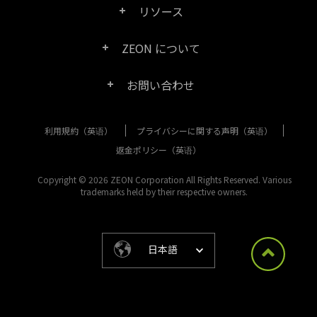
リソース
FAQ
Right PDF Converter
ZEON について
製品/ライセンスの比較
カスタマー サービス
Right PDF Server
お問い合わせ
会社概要
製品ドキュメント/ホワイト ペーパー
ユーザー マニュアル
Right PDF Reader
利用規約（英语）
プライバシーに関する声明（英语）
購入相談
メディア報道
SDK リソース (Right PDF Server 用)
エンタープライズ展開ガイド
Right PDF Reader (Mobile)
返金ポリシー（英语）
カスタマー サービス
成功事例
Copyright © 2026 ZEON Corporation All Rights Reserved. Various
古いバージョンのダウンロード
Right PDF SDK
trademarks held by their respective owners.
その他のお問い合わせ方法
リーガル
リリース ノート
Right PDF Online