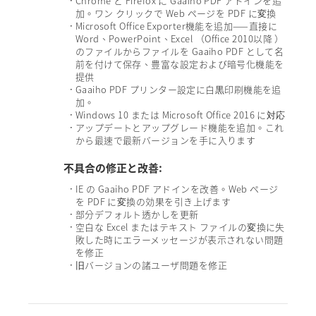
Chrome と Firefox に Gaaiho PDF アドインを追
•
加。ワン クリックで Web ページを PDF に変換
Microsoft Office Exporter機能を追加——直接に
•
Word、PowerPoint、Excel （Office 2010以降 ）
のファイルからファイルを Gaaiho PDF として名
前を付けて保存、豊富な設定および暗号化機能を
提供
Gaaiho PDF プリンター設定に白黒印刷機能を追
•
加。
Windows 10 または Microsoft Office 2016 に対応
•
アップデートとアップグレード機能を追加。これ
•
から最速で最新バージョンを手に入ります
不具合の修正と改善:
IE の Gaaiho PDF アドインを改善。Web ページ
•
を PDF に変換の効果を引き上げます
部分デフォルト透かしを更新
•
空白な Excel またはテキスト ファイルの変換に失
•
敗した時にエラーメッセージが表示されない問題
を修正
旧バージョンの諸ユーザ問題を修正
•