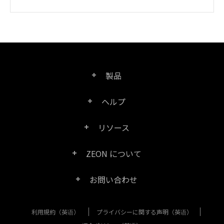
製品
ヘルプ
Right PDF Pro
リソース
FAQ
Right PDF Converter
ZEON について
製品/ライセンスの比較
カスタマー サービス
Right PDF Server
お問い合わせ
会社概要
製品ドキュメント/ホワイト ペーパー
ユーザー マニュアル
Right PDF Reader
利用規約（英语）
プライバシーに関する声明（英语）
購入相談
メディア報道
SDK リソース (Right PDF Server 用)
エンタープライズ展開ガイド