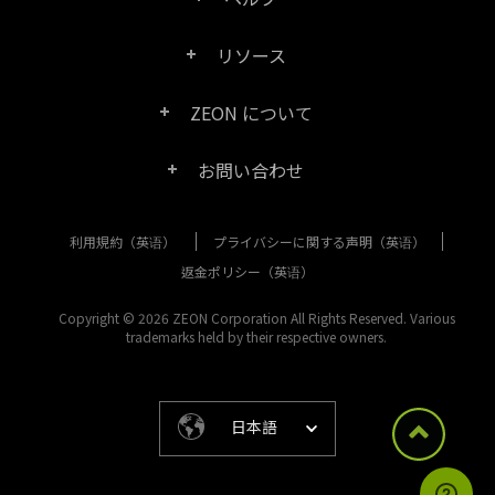
Right PDF Pro
リソース
FAQ
Right PDF Converter
ZEON について
製品/ライセンスの比較
カスタマー サービス
Right PDF Server
お問い合わせ
会社概要
製品ドキュメント/ホワイト ペーパー
ユーザー マニュアル
Right PDF Reader
利用規約（英语）
プライバシーに関する声明（英语）
購入相談
メディア報道
SDK リソース (Right PDF Server 用)
エンタープライズ展開ガイド
Right PDF Reader (Mobile)
返金ポリシー（英语）
カスタマー サービス
成功事例
Copyright © 2026 ZEON Corporation All Rights Reserved. Various
古いバージョンのダウンロード
Right PDF SDK
trademarks held by their respective owners.
その他のお問い合わせ方法
リーガル
リリース ノート
Right PDF Online