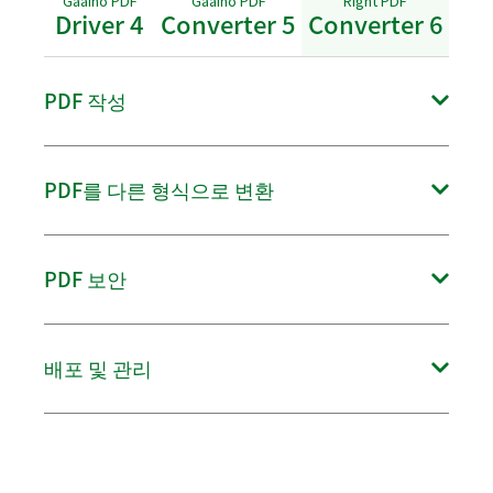
Gaaiho PDF
Gaaiho PDF
Right PDF
Driver 4
Converter 5
Converter 6
PDF 작성
OpenOffice를 포함한 다양한 형식에서 PDF 작성
PDF를 다른 형식으로 변환
○
●
●
PDF를 OpenDocument 형식 (.odt)으로 일괄 변환
새로운 기능
PDF 보안
여러 파일을 하나의 PDF로 병합 또는 오버레이
──
──
●
●
●
●
암호로 PDF 보호
배포 및 관리
워터마크 일부로 페이지 번호 추가
새로운 기능
파일을 병합 또는 오버레이할 때 끌어서 놓기 방식으로 파일 순서 조
정
●
●
●
──
──
●
원격 데스크톱 지원(터미널 서버 라이선스 적용)
●
●
●
여러 PDF 이미지를 압축하여 파일 크기 줄이기
PDF を Word、Excel または PowerPoint に変換
●
●
●