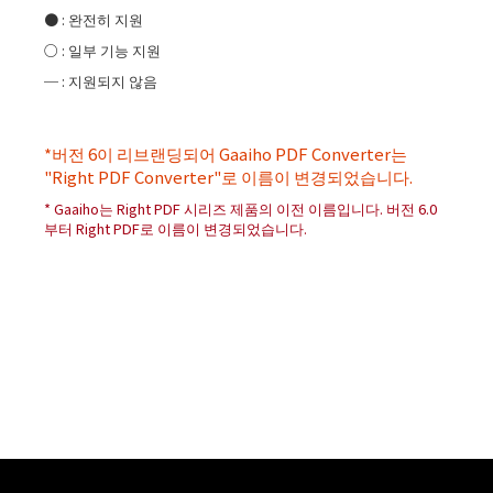
ISO 표준을 준수하는 PDF 형식으로 변환 (예를 들어, PDF/X, PDF/A,
●
●
●
●
: 완전히 지원
PDF/E)
○
●
●
○
: 일부 기능 지원
엔터프라이즈 환경을 위한 MSI 설치 프로그램
─
: 지원되지 않음
●
●
●
PDF를 이미지 또는 텍스트 파일로 일괄 변환
●
●
●
글꼴 포함, 워터마크 추가 또는 이미지 압축 레벨 조정
●
●
●
*버전 6이 리브랜딩되어 Gaaiho PDF Converter는
설치 프로그램을 병합하여 올바른 버전을 자동으로 선택하여 설치
"Right PDF Converter"로 이름이 변경되었습니다.
●
●
●
변환 설정을 조정하여 변환 결과를 최적화
●
●
●
* Gaaiho는 Right PDF 시리즈 제품의 이전 이름입니다. 버전 6.0
부터 Right PDF로 이름이 변경되었습니다.
열기 암호 또는 권한 암호 추가
●
●
●
●
●
●
광학적 문자 인식(OCR)을 사용하여 검색 가능한 텍스트로 변환 및
수동으로 결과 수정
완벽한 Microsoft Word 변환 설정 및 문서 설정
●
●
●
●
●
●
매일 변환 수량 통계(라이선스 정보 창)
PDF 포트폴리오에 다양한 파일 형식을 병합하여 콘텐츠 관리하기
──
●
●