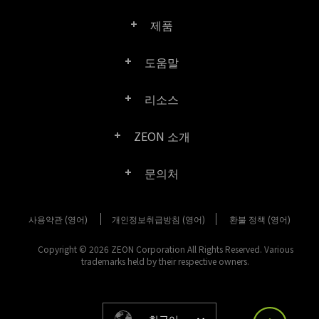
●
●
●
제품
Chrome, Firefox 브라우저에서 웹 페이지를 직접 PDF로 변환
도움말
●
●
●
Right PDF Pro
리소스
Windows용 Microsoft Office 2021 및 Office 365 에서 PDF 작성 및 보
FAQ
Right PDF Converter
내기
ZEON 소개
제품/라이선스 비교
○
○
●
고객 센터
Right PDF Server
문의처
회사 소개
광학적 문자 인식(OCR)을 사용하여 검색 가능한 텍스트로 변환 및
제품 문서/백서
사용자 매뉴얼
Right PDF Reader
수동으로 결과 수정
사용약관 (영어)
개인정보취급방침 (영어)
구매 문의
환불 정책 (영어)
미디어 보도
SDK 리소스 (Right PDF Server 용)
●
●
●
엔터프라이즈 배포 가이드
Right PDF Reader (Mobile)
Copyright © 2026 ZEON Corporation All Rights Reserved. Various
고객 센터
trademarks held by their respective owners.
고객성공사례
이전 버전 다운로드
Right PDF SDK
기타 문의 방법
법적 고지 사항
릴리스 정보