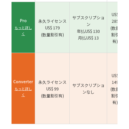
US$
サブスクリプショ
Pro
永久ライセンス
285
ン
な
US$ 179
(数量
もっと詳し
年払US$ 130
く
(数量割引有)
割引
月払US$ 13
有)
U
3
US$
よ
Converter
永久ライセンス
149
サブスクリプショ
(
US$ 99
(数量
もっと詳し
ンなし
換
く
(数量割引有)
割引
ベ
有)
に
る