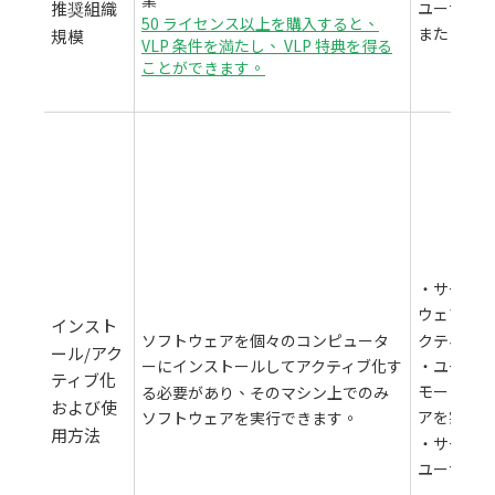
業
推奨組織
ユーザー数
50 ライセンス以上を購入すると、
または企業
規模
VLP 条件を満たし、 VLP 特典を得る
ことができます。
‧サーバー
ウェアのイ
インスト
クティブ化
ソフトウェアを個々のコンピュータ
ール/アク
‧ユーザー
ーにインストールしてアクティブ化す
ティブ化
モート接続
る必要があり、そのマシン上でのみ
および使
アを実行
ソフトウェアを実行できます。
用方法
‧サーバー
ユーザーを