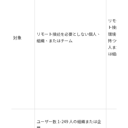
ッ
環
を
リモー
ち
ト接続
P
環境を
リモート接続を必要としない個人、
対象
フ
持つ個
組織、またはチーム
イ
人また
変
は組織
の
が
要
個
ま
は
織
ユーザー数 1-249 人の組織または企