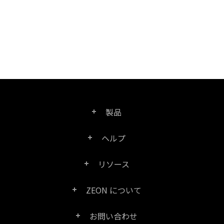
製品
ヘルプ
Right PDF Pro
リソース
FAQ
Right PDF Converter
ZEON について
製品/ライセンスの比較
カスタマー サービス
Right PDF Server
お問い合わせ
会社概要