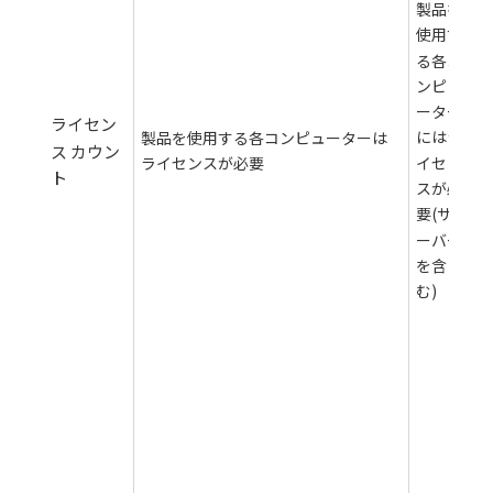
製品を
は
使用す
り
る各コ
せ
ンピュ
が
ーター
2
ライセン
にはラ
製品を使用する各コンピューターは
時
ス カウン
イセン
ライセンスが必要
毎
ト
スが必
フ
要(サ
イ
ーバー
変
を含
の
む)
数
購
し
ラ
セ
ス
レ
ル