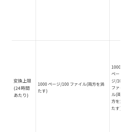
よ
て
限
れ
す
1000
変
ペー
レ
変換上限
ジ/100
1000 ページ/100 ファイル(両方を満
ル
ファイ
(24 時間
たす)
よ
ル(両
あたり)
異
方を満
る
たす)