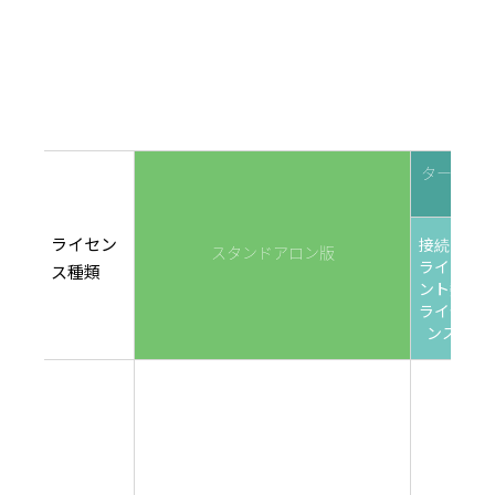
ターミナル
ライセン
接続ク
変
スタンドアロン版
ライア
数
ス種類
ント数
限
ライセ
イ
ンス
ン
リ
ー
デ
ク