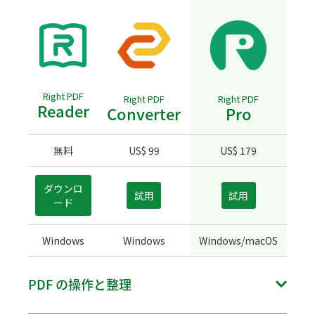
Right PDF
Right PDF
Right PDF
Reader
Converter
Pro
無料
US$ 99
US$ 179
ダウンロ
試用
試用
ード
Windows
Windows
Windows/macOS
PDF の操作と整理