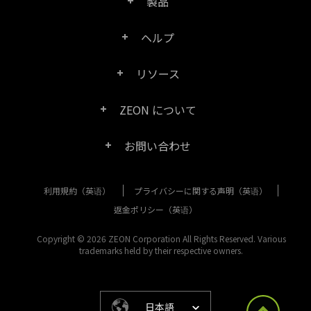
製品
─
○
●
光学文字認識 (OCR) を実行して、出力ファイルのコンテンツを検
スキャンされた PDF の最適化
─
─
●
ヘルプ
索可能なテキストに変換し、間違って認識されている可能性があ
透かしの追加、ワン クリックで ISO 標準規格に準拠する
Right PDF Pro
改善
るテキストを修正
─
─
●
JavaScript を使用して PDF フォームをデータベースに接続
透かしを削除。クロスページ透かしオプションが利用可能
リソース
─
○
●
FAQ
Right PDF Converter
─
─
●
─
○
●
ZEON について
アプリケーション内に直接 Excel ブックを作成
製品/ライセンスの比較
アーティクル機能を使用して、複数の段組や連続したペ
カスタマー サービス
新機能
Right PDF Server
ージに書かれた内容を読みやすくする
─
─
◎
お問い合わせ
会社概要
製品ドキュメント/ホワイト ペーパー
ユーザー マニュアル
○
─
●
Right PDF Reader
利用規約（英语）
プライバシーに関する声明（英语）
購入相談
メディア報道
SDK リソース (Right PDF Server 用)
エンタープライズ展開ガイド
Right PDF Reader (Mobile)
返金ポリシー（英语）
カスタマー サービス
成功事例
Copyright © 2026 ZEON Corporation All Rights Reserved. Various
古いバージョンのダウンロード
Right PDF SDK
trademarks held by their respective owners.
その他のお問い合わせ方法
リーガル
リリース ノート
Right PDF Online