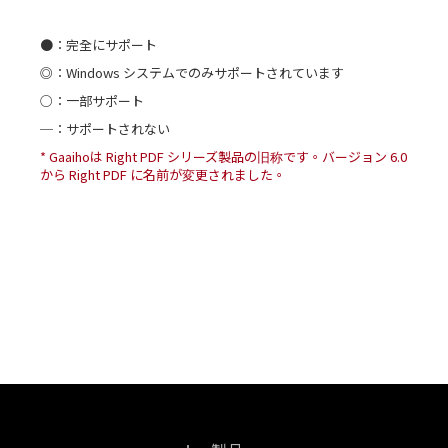
PDF 内のオブジェクトの距離、周辺、面積を測定
(Windows ではパ
─
─
●
─
○
●
●
●
◎
ッチ変換をサポー
PDF ページにコメントではないテキストを直接追加
●：完全にサポート
●
─
●
ト)
チェック ボックス、ラジオ ボタン、テキスト フィールドなどの
PDF 内の機密情報を検査して削除
◎：Windows システムでのみサポートされています
エンタープライズ展開に使用できる MSI インストーラーを提供
追加
─
─
●
コメント パネルを使用してすべてのコメントを管理
○：一部サポート
Windows 版 Microsoft Office 2021 および Office 365 で PDF を作成
─
─
●
して送信
─
●
◎
─
─
●
─：サポートされない
WAN (ワイド エリア ネットワーク) または LAN (ローカル エリア
●
─
●
ネットワーク) を介してドキュメントを共同編集
* Gaaihoは Right PDF シリーズ製品の旧称です。バージョン 6.0
ドキュメントを開くパスワードまたは権限パスワードを
─
●
●
改善
より低コストでソフトウェアを購読し、オンラインでライセンス
タブで PDF を開く: 複数の PDF を同じウィンドウの新しいタブと
から Right PDF に名前が変更されました。
追加、暗号化をパッチ適用
PDF を Evernote、Dropbox へ送信または電子メールに添付
を管理
して開く
─
─
●
複数のファイルを単一の PDF に結合、オーバーレイ
○
○
●
●
─
●
─
─
●
●
─
●
Word のような完全な PDF 編集機能
─
●
●
電子的に PDF フォームに記入、署名、送信
墨消しと白塗りツールを使用して、機密性の高いテキス
改善
閲覧モード、テキスト ビューア モードで PDF ドキュメントを表
─
─
●
示
トやイラストを完全に削除
PDF/X、PDF/A、PDF/E など、ISO 標準規格に準拠した形式への
PDF 変換
○
─
●
PDF を編集可能な Word、Excel またはテキスト ファイルにエクス
○
─
●
─
─
●
ポート
─
○
◎
PDF ドキュメントのリバージョンを保存、追跡および開く
検索ツールは、自動的に前回の検索用語を記憶し、最近の検索リ
─
─
●
改善Microsoft Azure Information Protection (AIP) をサポ
改善
ストを表示。検索結果を PDF または CSV 形式にエクスポート
複数の異なる形式のファイルを１つの PDF ポートフォリオに結合
ート
─
─
●
PDF のページを挿入、削除、複製および入れ替え
○
─
●
─
○
●
─
─
●
２つのバージョンの PDF を比較し、すべての相違点を確認