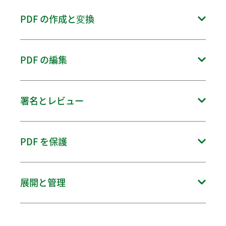
様々な方法で PDF を表示、検索、印刷、および PDF のインタラク
PDF の作成と変換
ティブ操作
○
─
●
OpenOffice を含む様々は形式から PDF を作成
PDF の編集
コンピューターまたは指定したパスのすべての PDF をスキャンし
て表示、変更を同期化
─
●
●
(Windows では仮
●
─
◎
しおり、ヘッダーとフッター、ページ番号およびスクリ
想プリンターをサ
改善
署名とレビュー
ーンショットを追加
ポート)
「お気に入り」メニューで頻繁に使用する PDF に即座にアクセス
○
○
●
PDF を Word、Excel または PowerPoint に変換
ハイライト、ノート、テキスト ボックスなど豊富な注釈ツールを
●
─
●
PDF を保護
使用して PDF にコメントを追加
─
●
●
音声、ムービー、インタラクティブ オブジェクトを PDF
改善
(Windows ではパ
に追加
自動スクロールを使用してドキュメントを表示
●
─
●
ッチ変換をサポー
パスワードで PDF を保護
ト)
○
─
●
展開と管理
●
─
●
PDF に「承認」、「修正済」などのスタンプを挿入
○
○
●
PDF を OpenDocument テキスト (.odt) に変換
新機能
PDF を書き込み可能な Excel に変換して直接編集
PDF に日付フィールドとイメージ フィールドを追加。
新機能
●
─
●
リモート デスクトップに対応 (ターミナル サーバー ライセンスを
フォームデータを CSV 形式にエクスポート
複数の PDF のイメージを圧縮してファイルサイズを縮小
適用)
─
─
◎
─
●
●