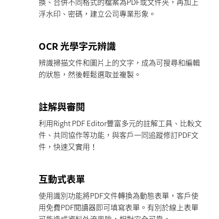
換、合併不同格式的檔案為PDF或文件夾，再加上
浮水印、密碼，建立公司專業形象。
OCR 光學字元辨識
辨識掃描文件和圖片上的文字，成為可搜尋和編輯
的狀態，然後輕鬆選取並複製。
註解與審閱
利用Right PDF Editor豐富多元的註解工具、比較文
件、共同協作等功能，與客戶一同追蹤修訂PDF文
件，快速又實用！
互動式表單
使用識別功能將PDF文件轉換為動態表單，客戶使
用免費PDF閱讀器即可填寫表單。有別於線上表單