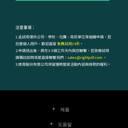
注意事項：
1.此試用僅供公司、學校、社團、政府單位等組織申請，若
您是個人用戶，歡迎直接
免費試用14天
。
2.申請送出後，將在3-5個工作天內與您聯繫，若急需試用
請備註說明或是直接聯繫我們：
sales@rightpdf.com
。
3.棣南股份有限公司保留隨時變更活動內容與條款的權利。
제품
도움말